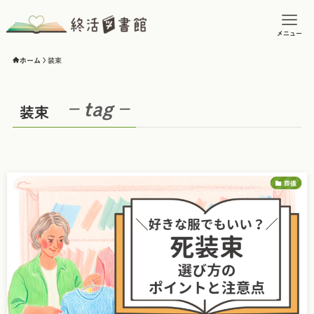
メニュー
ホーム
装束
– tag –
装束
葬儀