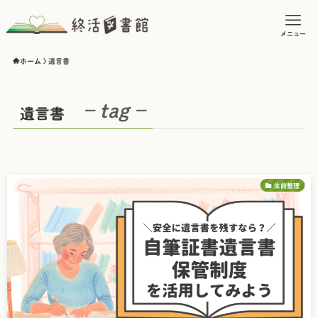
メニュー
ホーム
遺言書
– tag –
遺言書
生前整理