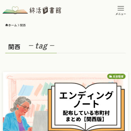
メニュー
ホーム
関西
– tag –
関西
生前整理