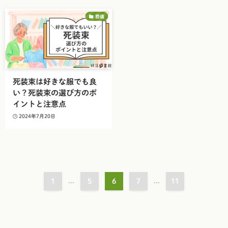
葬儀
死装束は好きな服でも良
い？死装束の選び方のポ
イントと注意点
2024年7月20日
1
...
5
6
7
...
11