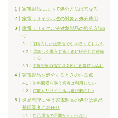
家電製品によって処分方法は異なる
家電リサイクル法の対象と処分費用
家電リサイクル法対象製品の処分方法3
つ
➀購入した販売店で引き取ってもらう
②新しく購入するときに販売店に依頼
する
➂自治体の指定取引所に直接持ち込む
家電製品を処分するときの注意点
無料回収を謳う業者は利用しない
買取やリサイクルも選択肢の1つ
遺品整理に伴う家電製品の処分は遺品
整理業者にお任せ
自己運搬の手間がかからない