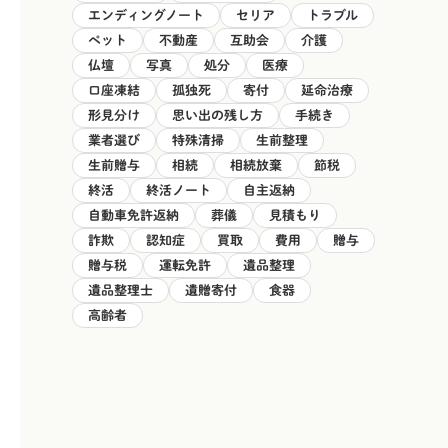
エンディングノート
セリア
トラブル
ペット
不動産
互助会
介護
仏壇
写真
処分
医療
口座凍結
孤独死
寄付
延命治療
形見分け
思い出の残し方
手続き
業者選び
特殊清掃
生前整理
生前贈与
相続
相続放棄
節税
終活
終活ノート
自主返納
自動車免許返納
葬儀
見積もり
詐欺
認知症
買取
費用
贈与
贈与税
運転免許
遺品整理
遺品整理士
遺贈寄付
食器
高齢者