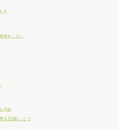
スト
整理をしない
ト
も可能
費を回避しよう